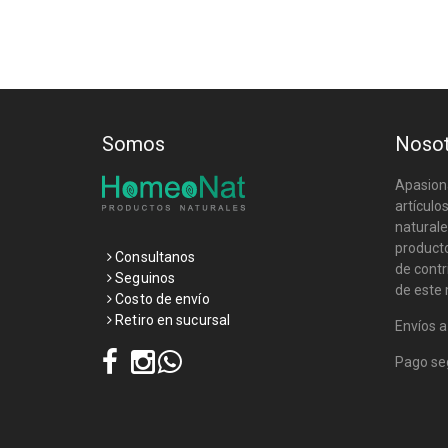
Somos
Noso
Apasiona
artículo
natural
product
Consultanos
de contr
Seguinos
de este
Costo de envío
Retiro en sucursal
Envíos a
Pago s