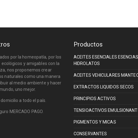
tros
Productos
dos por la homeopatía, por los
ACEITES ESENCIALES ESENCIA
s ecológicos y amigables con la
HIDROLATOS
eza, nos proponemos crear
ACEITES VEHICULARES MANTE
os naturales como una manera
ibuir al medio ambiente y hacer
EXTRACTOS LIQUIDOS SECOS
 mundo, uno mejor.
PRINCIPIOS ACTIVOS
 domicilio a todo el país.
TENSIOACTIVOS EMULSIONANT
eguro MERCADO PAGO.
PIGMENTOS Y MICAS
CONSERVANTES