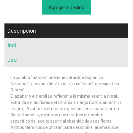
Agregar a pedido
Descripción
Inci
Uso
La palabra "azahar" proviene del árabe hispánico
"azzahár", derivado del árabe clásico "zahr", que significa
"flores".
El azahar y el neroli se refieren a la misma esencia floral,
extraída de las flores del naranjo amargo (Citrus aurantium
amara). Azahar es el nombre genérico en español para la
flor del naranjo, mientras que neroli es el nombre
específico del aceite esencial obtenido de esas flores.
Ambos términos se utilizan para describir el aroma dulce,